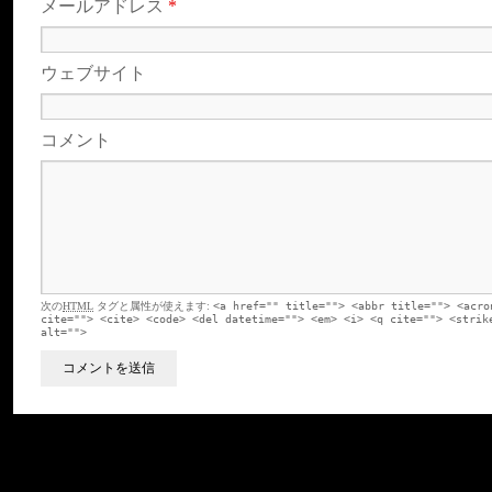
メールアドレス
*
ウェブサイト
コメント
次の
HTML
タグと属性が使えます:
<a href="" title=""> <abbr title=""> <acro
cite=""> <cite> <code> <del datetime=""> <em> <i> <q cite=""> <strik
alt="">