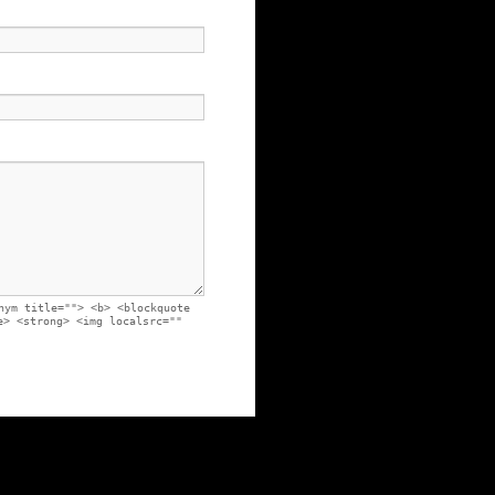
nym title=""> <b> <blockquote
e> <strong> <img localsrc=""