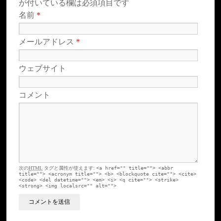
が付いている欄は必須項目です
名前
*
メールアドレス
*
ウェブサイト
コメント
次の
HTML
タグと属性が使えます:
<a href="" title=""> <abbr
title=""> <acronym title=""> <b> <blockquote cite=""> <cite>
<code> <del datetime=""> <em> <i> <q cite=""> <strike>
<strong> <img localsrc="" alt="">