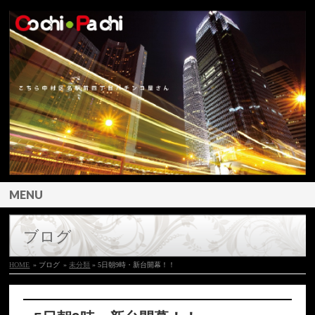
MENU
ブログ
HOME
» ブログ
»
未分類
» 5日朝9時・新台開幕！！