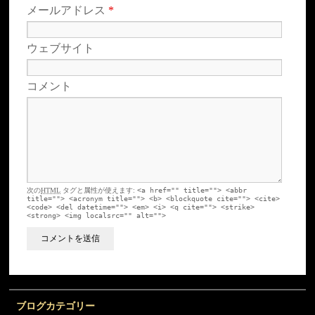
メールアドレス
*
ウェブサイト
コメント
次の
HTML
タグと属性が使えます:
<a href="" title=""> <abbr
title=""> <acronym title=""> <b> <blockquote cite=""> <cite>
<code> <del datetime=""> <em> <i> <q cite=""> <strike>
<strong> <img localsrc="" alt="">
ブログカテゴリー