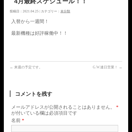
4月最終スケジュール！！
投稿日：2021.04.25 | カテゴリー：
未分類
入替から一週間！
最新機種は好評稼働中！！
←
来週の予定です。
G.W.連日営業！
→
コメントを残す
メールアドレスが公開されることはありません。
*
が付いている欄は必須項目です
名前
*