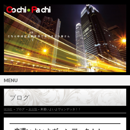
MENU
ブログ
HOME
» ブログ
»
未分類
» 来週いよいよヴェンデッタ！！