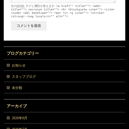
次の
HTML
タグと属性が使えます:
<a href="" title=""> <abbr
title=""> <acronym title=""> <b> <blockquote cite=""> <cite>
<code> <del datetime=""> <em> <i> <q cite=""> <strike>
<strong> <img localsrc="" alt="">
ブログカテゴリー
お知らせ
スタッフブログ
未分類
アーカイブ
2026年8月