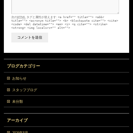
次の
HTML
タグと属性が使えます:
<a href="" title=""> <abbr
title=""> <acronym title=""> <b> <blockquote cite=""> <cite>
<code> <del datetime=""> <em> <i> <q cite=""> <strike>
<strong> <img localsrc="" alt="">
ブログカテゴリー
お知らせ
スタッフブログ
未分類
アーカイブ
2026年8月