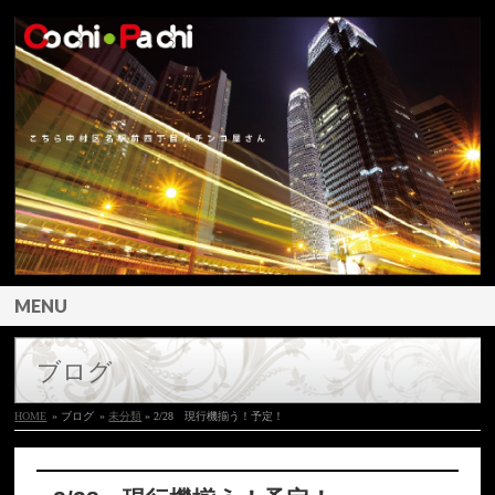
MENU
ブログ
HOME
» ブログ
»
未分類
» 2/28 現行機揃う！予定！