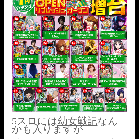
5スロには
幼女戦記
なん
かも入りますが