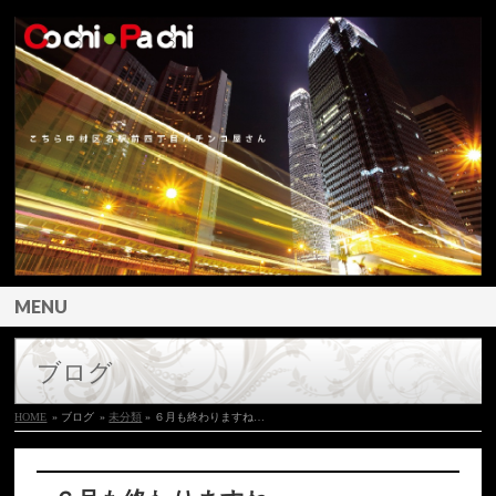
MENU
ブログ
HOME
» ブログ
»
未分類
» ６月も終わりますね…