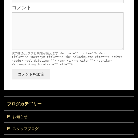
コメント
次の
HTML
タグと属性が使えます:
<a href="" title=""> <abbr
title=""> <acronym title=""> <b> <blockquote cite=""> <cite>
<code> <del datetime=""> <em> <i> <q cite=""> <strike>
<strong> <img localsrc="" alt="">
ブログカテゴリー
お知らせ
スタッフブログ