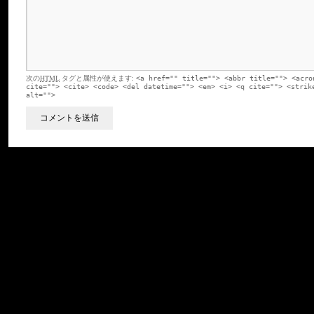
次の
HTML
タグと属性が使えます:
<a href="" title=""> <abbr title=""> <acro
cite=""> <cite> <code> <del datetime=""> <em> <i> <q cite=""> <strik
alt="">