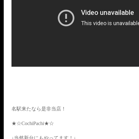
名駅来たなら是非当店！
★☆CochiPachi★☆
↓当然新台にもやってます！↓