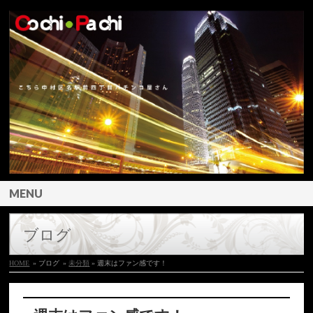
MENU
ブログ
HOME
» ブログ
»
未分類
» 週末はファン感です！