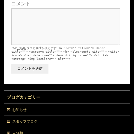
コメント
次の
HTML
タグと属性が使えます:
<a href="" title=""> <abbr
title=""> <acronym title=""> <b> <blockquote cite=""> <cite>
<code> <del datetime=""> <em> <i> <q cite=""> <strike>
<strong> <img localsrc="" alt="">
ブログカテゴリー
お知らせ
スタッフブログ
未分類