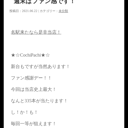
週末はファン感です！
投稿日：2021.06.22 | カテゴリー：
未分類
名駅来たなら是非当店！
★☆CochiPachi★☆
新台もですが当然あります！
ファン感謝デー！！
今回は当店史上最大！
なんと335本が当たります！
し！か！も！
毎回一等が狙えます！