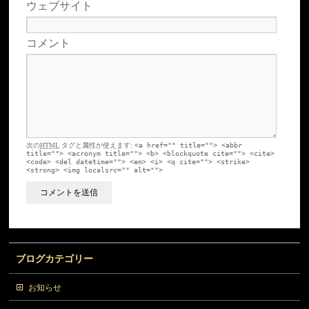
ウェブサイト
コメント
次の
HTML
タグと属性が使えます:
<a href="" title=""> <abbr
title=""> <acronym title=""> <b> <blockquote cite=""> <cite>
<code> <del datetime=""> <em> <i> <q cite=""> <strike>
<strong> <img localsrc="" alt="">
ブログカテゴリー
お知らせ