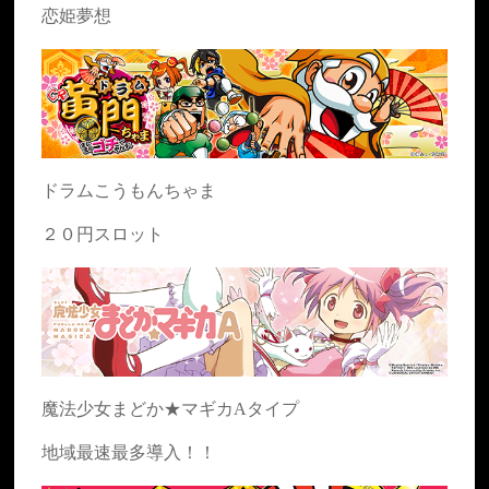
恋姫夢想
ドラムこうもんちゃま
２０円スロット
魔法少女まどか★マギカAタイプ
地域最速最多導入！！