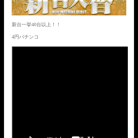
新台一挙40台以上！！
4円パチンコ