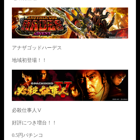
アナザゴッドハーデス
地域初登場！！
必殺仕事人Ⅴ
好評につき増台！！
0.5円パチンコ