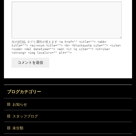
次の
HTML
タグと属性が使えます:
<a href="" title=""> <abbr
title=""> <acronym title=""> <b> <blockquote cite=""> <cite>
<code> <del datetime=""> <em> <i> <q cite=""> <strike>
<strong> <img localsrc="" alt="">
ブログカテゴリー
お知らせ
スタッフブログ
未分類