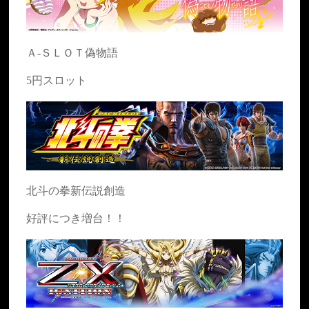
Ａ-ＳＬＯＴ偽物語
5円スロット
北斗の拳新伝説創造
好評につき増台！！