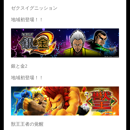
ゼクスイグニッション
地域初登場！！
銀と金2
地域初登場！！
獣王王者の覚醒