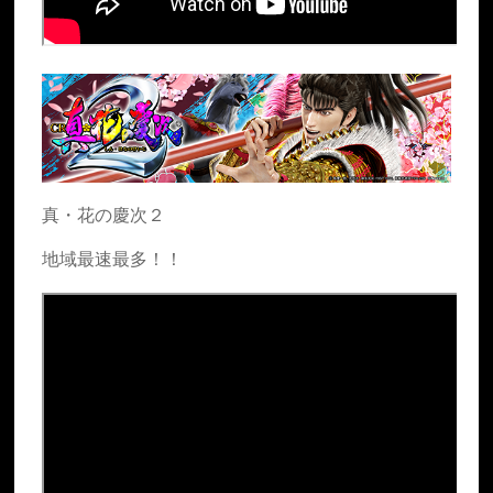
真・花の慶次２
地域最速最多！！