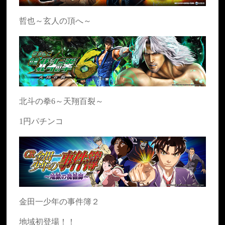
哲也～玄人の頂へ～
北斗の拳6～天翔百裂～
1円パチンコ
金田一少年の事件簿２
地域初登場！！