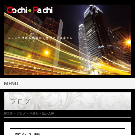
MENU
ブログ
HOME
» ブログ
»
未分類
» 新台入替