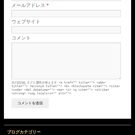
メールアドレス
*
ウェブサイト
コメント
次の
HTML
タグと属性が使えます:
<a href="" title=""> <abbr
title=""> <acronym title=""> <b> <blockquote cite=""> <cite>
<code> <del datetime=""> <em> <i> <q cite=""> <strike>
<strong> <img localsrc="" alt="">
ブログカテゴリー