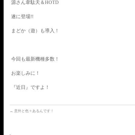
源さん韋駄天＆HOTD
遂に登場!!
まどか（遊）も導入！
今回も最新機種多数！
お楽しみに！
『近日』ですよ！
←
意外と色々あるんです！