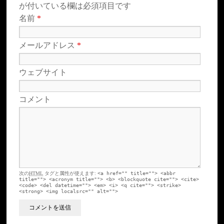
が付いている欄は必須項目です
名前
*
メールアドレス
*
ウェブサイト
コメント
次の
HTML
タグと属性が使えます:
<a href="" title=""> <abbr
title=""> <acronym title=""> <b> <blockquote cite=""> <cite>
<code> <del datetime=""> <em> <i> <q cite=""> <strike>
<strong> <img localsrc="" alt="">