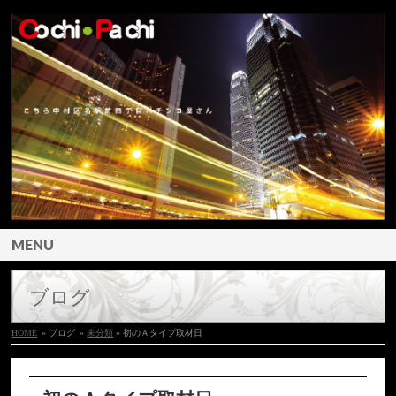
MENU
ブログ
HOME
» ブログ
»
未分類
» 初のＡタイプ取材日