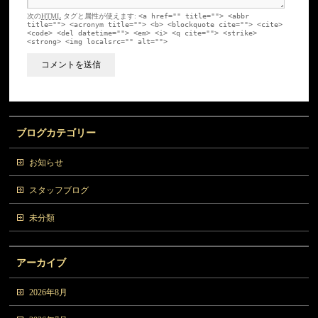
次の
HTML
タグと属性が使えます:
<a href="" title=""> <abbr
title=""> <acronym title=""> <b> <blockquote cite=""> <cite>
<code> <del datetime=""> <em> <i> <q cite=""> <strike>
<strong> <img localsrc="" alt="">
ブログカテゴリー
お知らせ
スタッフブログ
未分類
アーカイブ
2026年8月