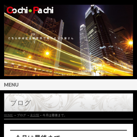
MENU
ブログ
HOME
» ブログ
»
未分類
» 今月は最後まで。