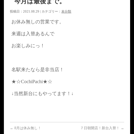
今月は最後まで。
投稿日：2021.08.29 | カテゴリー：
未分類
お休み無しの営業です。
来週は入替あるんで
お楽しみにっ！
名駅来たなら是非当店！
★☆CochiPachi★☆
↓当然新台にもやってます！↓
←
8月は休み無し！
７日朝開店！新台入替！
→