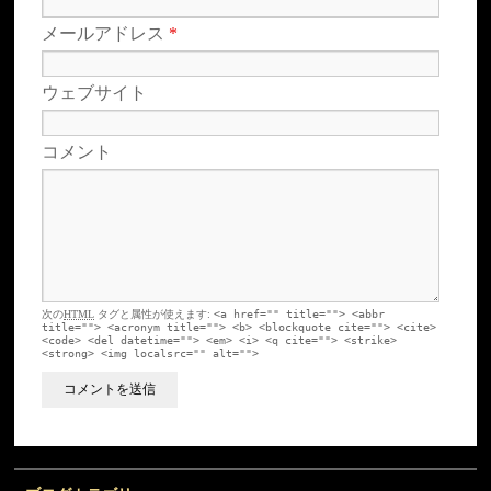
メールアドレス
*
ウェブサイト
コメント
次の
HTML
タグと属性が使えます:
<a href="" title=""> <abbr
title=""> <acronym title=""> <b> <blockquote cite=""> <cite>
<code> <del datetime=""> <em> <i> <q cite=""> <strike>
<strong> <img localsrc="" alt="">