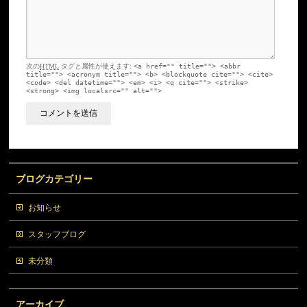
次の
HTML
タグと属性が使えます:
<a href="" title=""> <abbr
title=""> <acronym title=""> <b> <blockquote cite=""> <cite>
<code> <del datetime=""> <em> <i> <q cite=""> <strike>
<strong> <img localsrc="" alt="">
ブログカテゴリー
お知らせ
スタッフブログ
未分類
アーカイブ