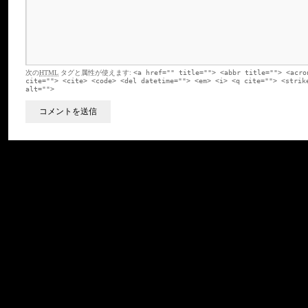
次の
HTML
タグと属性が使えます:
<a href="" title=""> <abbr title=""> <acro
cite=""> <cite> <code> <del datetime=""> <em> <i> <q cite=""> <strik
alt="">