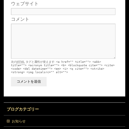
ウェブサイト
コメント
次の
HTML
タグと属性が使えます:
<a href="" title=""> <abbr
title=""> <acronym title=""> <b> <blockquote cite=""> <cite>
<code> <del datetime=""> <em> <i> <q cite=""> <strike>
<strong> <img localsrc="" alt="">
ブログカテゴリー
お知らせ