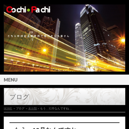
MENU
ブログ
HOME
» ブログ
»
未分類
» もう…12月なんですね…