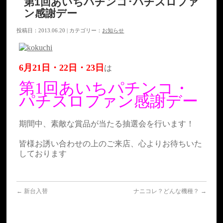
第1回あいちパチンコ･パチスロファ
ン感謝デー
投稿日：2013.06.20 | カテゴリー：
お知らせ
6月21日・22日・23日
は
第1回あいちパチンコ・
パチスロファン感謝デー
期間中、素敵な賞品が当たる抽選会を行います！
皆様お誘い合わせの上のご来店、心よりお待ちいた
しております
←
新台入替
ナニコレ？どんな機種？
→