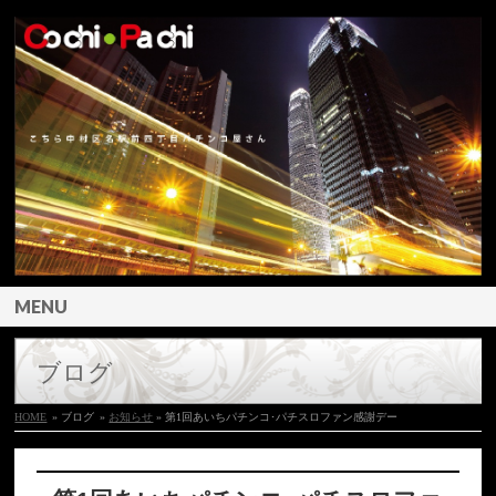
MENU
ブログ
HOME
» ブログ
»
お知らせ
» 第1回あいちパチンコ･パチスロファン感謝デー