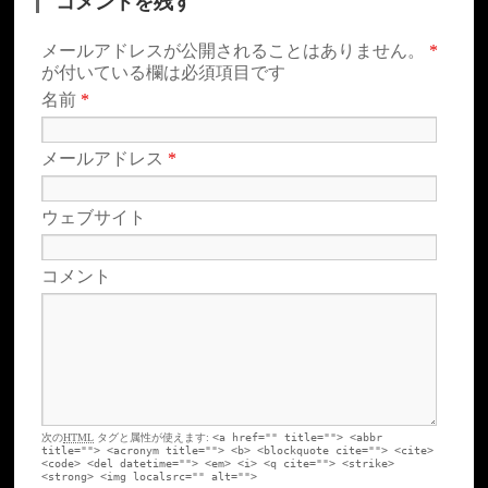
コメントを残す
メールアドレスが公開されることはありません。
*
が付いている欄は必須項目です
名前
*
メールアドレス
*
ウェブサイト
コメント
次の
HTML
タグと属性が使えます:
<a href="" title=""> <abbr
title=""> <acronym title=""> <b> <blockquote cite=""> <cite>
<code> <del datetime=""> <em> <i> <q cite=""> <strike>
<strong> <img localsrc="" alt="">