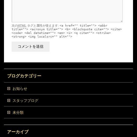
次の
HTML
タグと属性が使えます:
<a href="" title=""> <abbr
title=""> <acronym title=""> <b> <blockquote cite=""> <cite>
<code> <del datetime=""> <em> <i> <q cite=""> <strike>
<strong> <img localsrc="" alt="">
ブログカテゴリー
お知らせ
スタッフブログ
未分類
アーカイブ