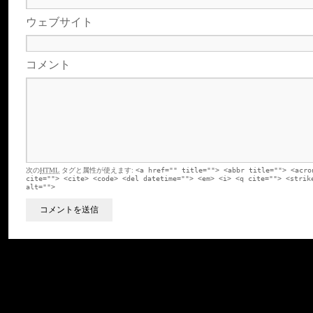
ウェブサイト
コメント
次の
HTML
タグと属性が使えます:
<a href="" title=""> <abbr title=""> <acro
cite=""> <cite> <code> <del datetime=""> <em> <i> <q cite=""> <strik
alt="">