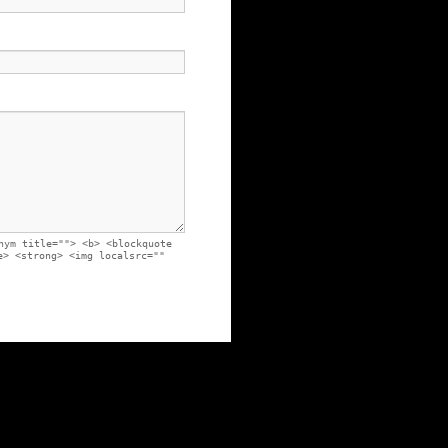
nym title=""> <b> <blockquote
e> <strong> <img localsrc=""