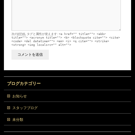
次の
HTML
タグと属性が使えます:
<a href="" title=""> <abbr
title=""> <acronym title=""> <b> <blockquote cite=""> <cite>
<code> <del datetime=""> <em> <i> <q cite=""> <strike>
<strong> <img localsrc="" alt="">
ブログカテゴリー
お知らせ
スタッフブログ
未分類