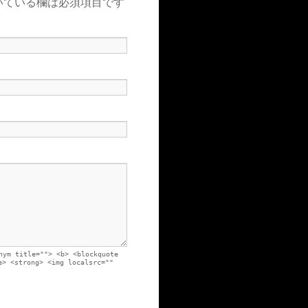
いている欄は必須項目です
nym title=""> <b> <blockquote
e> <strong> <img localsrc=""