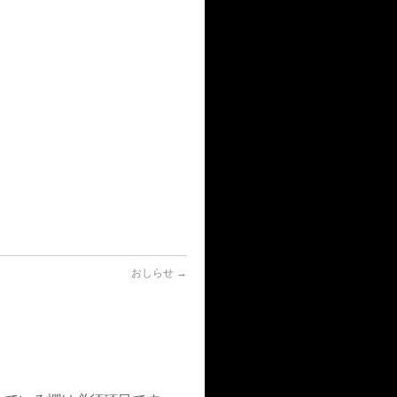
おしらせ
→