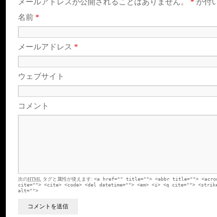
メールアドレスが公開されることはありません。
*
が付
名前
*
メールアドレス
*
ウェブサイト
コメント
次の
HTML
タグと属性が使えます:
<a href="" title=""> <abbr title=""> <acro
cite=""> <cite> <code> <del datetime=""> <em> <i> <q cite=""> <strik
alt="">