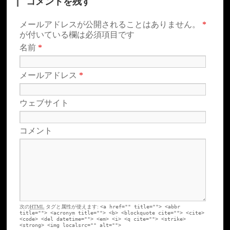
コメントを残す
メールアドレスが公開されることはありません。
*
が付いている欄は必須項目です
名前
*
メールアドレス
*
ウェブサイト
コメント
次の
HTML
タグと属性が使えます:
<a href="" title=""> <abbr
title=""> <acronym title=""> <b> <blockquote cite=""> <cite>
<code> <del datetime=""> <em> <i> <q cite=""> <strike>
<strong> <img localsrc="" alt="">