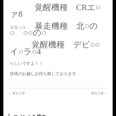
覚醒機種 CRエ○
ァ8
暴走機種 北○の
スロット
○ ○○の○
覚醒機種 デビ○○
イ○ラ○4
らしいですよ！！
皆様のお越しお待ち致しております
←
新台入替
新台入替
→