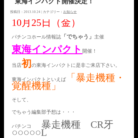
東海インパクト開催決定！
投稿日：2013.10.24 | カテゴリー：
お知らせ
10月25日（金）
「でちゃう」
パチンコホール情報誌
主催
東海インパクト
開催！
初
当店
の東海インパクトに是非ご来店下さい。
「暴走機種・
東海インパクトといえば
覚醒機種」
そして、
でちゃう編集部予想は・・・
暴走機種 CR牙
パチンコ
○○○○○L