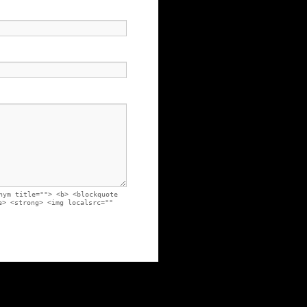
nym title=""> <b> <blockquote
e> <strong> <img localsrc=""