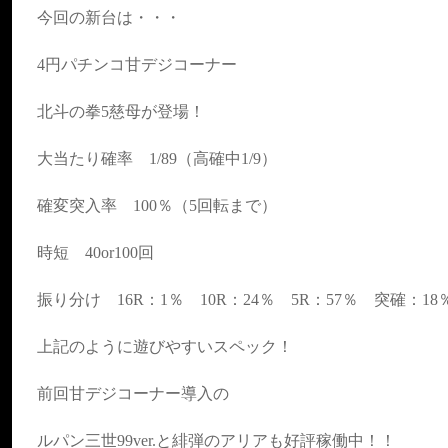
今回の新台は・・・
4円パチンコ甘デジコーナー
北斗の拳5慈母が登場！
大当たり確率 1/89（高確中1/9）
確変突入率 100％（5回転まで）
時短 40or100回
振り分け 16R：1％ 10R：24％ 5R：57％ 突確：18
上記のように遊びやすいスペック！
前回甘デジコーナー導入の
ルパン三世99ver.と緋弾のアリアも好評稼働中！！