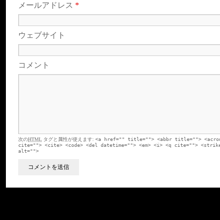
メールアドレス
*
ウェブサイト
コメント
次の
HTML
タグと属性が使えます:
<a href="" title=""> <abbr title=""> <acro
cite=""> <cite> <code> <del datetime=""> <em> <i> <q cite=""> <strik
alt="">