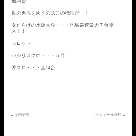
最新台
世の男性を癒すのはこの機種だ！！
女だらけの水泳大会・・・地域最速最大７台導
入！！
スロット
バジリスク絆・・・５台
沖スロ・・・全14台
←
次回予告
キックガール来店
→