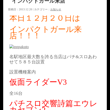
インパクトガール来店
投稿日：2013.12.20 | カテゴリー：
お知らせ
本日１２月２０日は
インパクトガール来
店！！！
名駅地区最大数を誇る当店はパチ&スロあわ
せて５８５台設置
設置機種案内
仮面ライダーV3
全16台
パチスロ交響詩篇エウレ
カセブン2