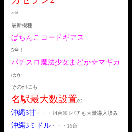
4台
最新機種
ぱちんこコードギアス
5台！
パチスロ魔法少女まどか☆マギカ
ほか
その他にも
名駅最大数設置
の
沖縄3甘
・・・14台※1パチも大量導入済み
沖縄3ミドル
・・・16台