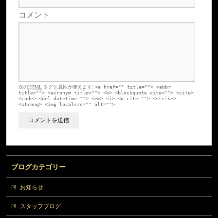
コメント
次の
HTML
タグと属性が使えます:
<a href="" title=""> <abbr
title=""> <acronym title=""> <b> <blockquote cite=""> <cite>
<code> <del datetime=""> <em> <i> <q cite=""> <strike>
<strong> <img localsrc="" alt="">
ブログカテゴリー
お知らせ
スタッフブログ